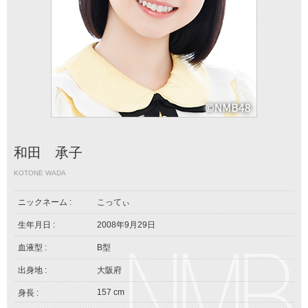
和田 承子
KOTONE WADA
ニックネーム :
こってぃ
生年月日 :
2008年9月29日
血液型 :
B型
出身地 :
大阪府
157 cm
身長 :