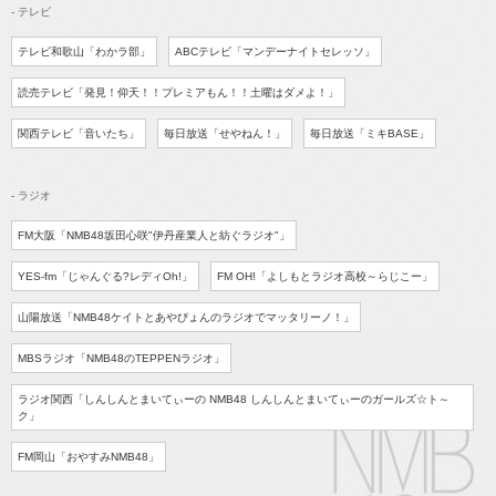
- テレビ
テレビ和歌山「わかラ部」
ABCテレビ「マンデーナイトセレッソ」
読売テレビ
「発見！仰天！！プレミアもん！！
土曜はダメよ！」
関西テレビ
「音いたち」
毎日放送
「せやねん！」
毎日放送
「ミキBASE」
- ラジオ
FM大阪「NMB48坂田心咲"伊丹産業人と紡ぐラジオ"」
YES-fm
「じゃんぐる?レディOh!」
FM OH!
「よしもとラジオ高校
～らじこー」
山陽放送
「NMB48ケイトとあやぴょんのラジオでマッタリーノ！」
MBSラジオ
「NMB48のTEPPENラジオ」
ラジオ関西
「しんしんとまいてぃーの NMB48 しんしんとまいてぃーのガールズ☆ト～
ク」
FM岡山
「おやすみNMB48」