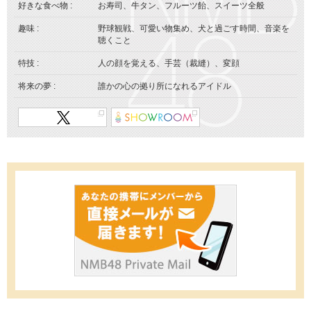
好きな食べ物 :
お寿司、牛タン、フルーツ飴、スイーツ全般
趣味 :
野球観戦、可愛い物集め、犬と過ごす時間、音楽を
聴くこと
特技 :
人の顔を覚える、手芸（裁縫）、変顔
将来の夢 :
誰かの心の拠り所になれるアイドル